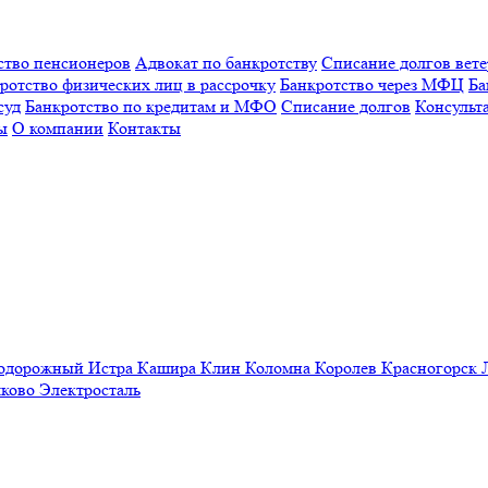
ство пенсионеров
Адвокат по банкротству
Списание долгов вет
ротство физических лиц в рассрочку
Банкротство через МФЦ
Ба
суд
Банкротство по кредитам и МФО
Списание долгов
Консульт
ы
О компании
Контакты
нодорожный
Истра
Кашира
Клин
Коломна
Королев
Красногорск
ково
Электросталь