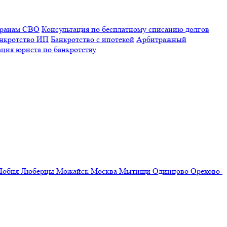
еранам СВО
Консультация по бесплатному списанию долгов
нкротство ИП
Банкротство с ипотекой
Арбитражный
ация юриста по банкротству
Лобня
Люберцы
Можайск
Москва
Мытищи
Одинцово
Орехово-