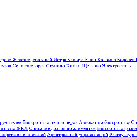
едово
Железнодорожный
Истра
Кашира
Клин
Коломна
Королев
пухов
Солнечногорск
Ступино
Химки
Щелково
Электросталь
оручителей
Банкротство пенсионеров
Адвокат по банкротству
Сп
олгов по ЖКХ
Списание долгов по алиментам
Банкротство физич
нкротство с ипотекой
Арбитражный управляющий
Реструктури