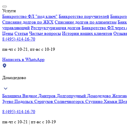
Услуги
Банкротство ФЛ "под ключ"
Банкротство поручителей
Банкрот
Списание долгов по ЖКХ
Списание долгов по алиментам
Банк
управляющий
Реструктуризация долгов
Банкротство ФЛ через 
Цены
Статьи
Частые вопросы
Истории наших клиентов
Отзыв
8 (495) 414-16-70
пн-чт с 10-21, пт-вс с 10-19
Написать в WhatsApp
Домодедово
Балашиха
Видное
Дмитров
Долгопрудный
Домодедово
Желез
Зуево
Подольск
Серпухов
Солнечногорск
Ступино
Химки
Щел
8 (495) 414-16-70
пн-чт с 10-21 | пт-вс с 10-19