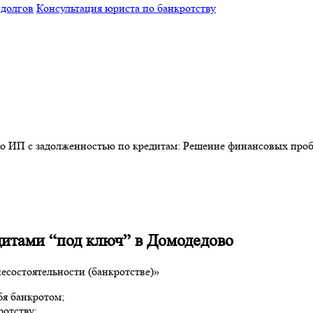
 долгов
Консультация юриста по банкротству
о ИП с задолженностью по кредитам: Решение финансовых про
дитами “под ключ” в Домодедово
есостоятельности (банкротстве)»
бя банкротом;
отству;